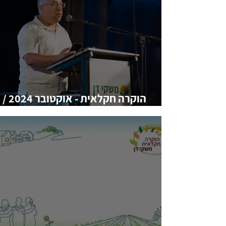
הוקרה חקלאית - או
שיבק