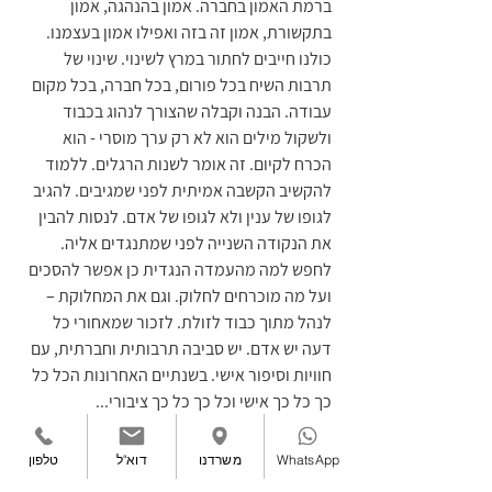
ברמת האמון בחברה. אמון בהנהגה, אמון 
בתקשורת, אמון זה בזה ואפילו אמון בעצמנו.
כולנו חייבים לחתור במרץ לשינוי. שינוי של 
תרבות השיח בכל פורום, בכל חברה, בכל מקום 
עבודה. הבנה וקבלה שהצורך לנהוג בכבוד 
ולשקול מילים הוא לא רק ערך מוסרי - הוא 
הכרח לקיום. זה אומר לשנות הרגלים. ללמוד 
להקשיב הקשבה אמיתית לפני שמגיבים. להגיב 
לגופו של ענין ולא לגופו של אדם. לנסות להבין 
את הנקודה השנייה לפני שמתנגדים אליה. 
לחפש למה מהעמדה הנגדית כן אפשר להסכים 
ועל מה מוכרחים לחלוק. וגם את המחלוקת – 
לנהל מתוך כבוד לזולת. לזכור שמאחורי כל 
דעה יש אדם. יש סביבה תרבותית וחברתית, עם 
חוויות וסיפור אישי. בשנתיים האחרונות הכל כל 
כך כל כך אישי וכל כך כל כך ציבורי...
כשאנחנו מסרבים לשתף פעולה, כשאנחנו רואים 
בצד השני אויב ולא שותף פוטנציאל, אנחנו 
WhatsApp
משרדנו
דוא"ל
טלפון
מחלישים את עצמנו ואת הסביבה שבה אנחנו 