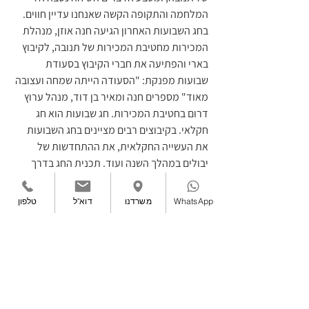
המלחמה והתקופה הקשה שאנחנו עדיין חווים. 
בחג השבועות האחרון הגיעה חנה אוזן, מנהלת 
המכירות מחטיבת המכירות של תנובה, לקיבוץ 
בארי והפתיעה את חברי הקיבוץ בסעודת 
שבועות מפנקת: "הסעודה הייתה שמחה ועצובה 
מאוד" מספרים חנה ומאיר בן דוד, מנהל ערוץ 
דרום בחטיבת המכירות. חג שבועות הוא חג 
חקלאי. בקיבוצים רבים מציינים בחג השבועות 
את העשייה החקלאית, את ההתחדשות של 
יבולים במהלך השנה ועוד. תכנית החג בדרך 
כלל עשירה בתוכן. יבולי השנה החולפת מוצגים 
לראווה, ביניהם יבולים חקלאיים, תעשייתיים 
WhatsApp
משרדנו
דוא"ל
טלפון
וגולת הכותרת – הילדים שנולדו. השנה היה החג 
בבארי אחר, עצוב וכואב עם נוכחות מאסיבית של 
החסר, של האין. 
יחד עם זאת, אנחנו רוצים לסיים עם מסר חיובי, 
של תקומה, ותנובה לגמרי לוקחת חלק במסר 
חשוב זה. בשמיני באוקטובר 2023, מוצרים של 