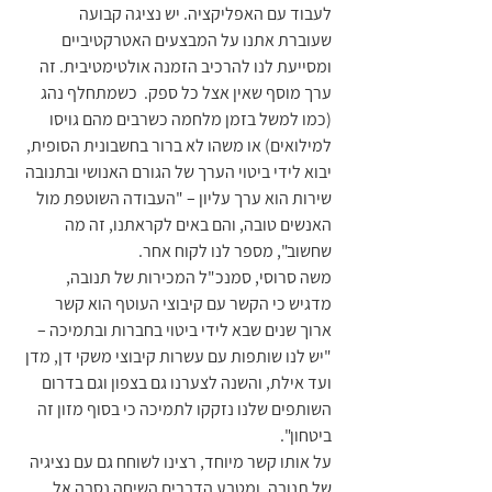
לעבוד עם האפליקציה. יש נציגה קבועה 
שעוברת אתנו על המבצעים האטרקטיביים 
ומסייעת לנו להרכיב הזמנה אולטימטיבית. זה 
ערך מוסף שאין אצל כל ספק.  כשמתחלף נהג 
(כמו למשל בזמן מלחמה כשרבים מהם גויסו 
למילואים) או משהו לא ברור בחשבונית הסופית, 
יבוא לידי ביטוי הערך של הגורם האנושי ובתנובה 
שירות הוא ערך עליון – "העבודה השוטפת מול 
האנשים טובה, והם באים לקראתנו, זה מה 
שחשוב", מספר לנו לקוח אחר.	
משה סרוסי, סמנכ"ל המכירות של תנובה, 
מדגיש כי הקשר עם קיבוצי העוטף הוא קשר 
ארוך שנים שבא לידי ביטוי בחברות ובתמיכה – 
"יש לנו שותפות עם עשרות קיבוצי משקי דן, מדן 
ועד אילת, והשנה לצערנו גם בצפון וגם בדרום 
השותפים שלנו נזקקו לתמיכה כי בסוף מזון זה 
ביטחון".
על אותו קשר מיוחד, רצינו לשוחח גם עם נציגיה 
של תנובה, ומטבע הדברים השיחה נסבה אל 