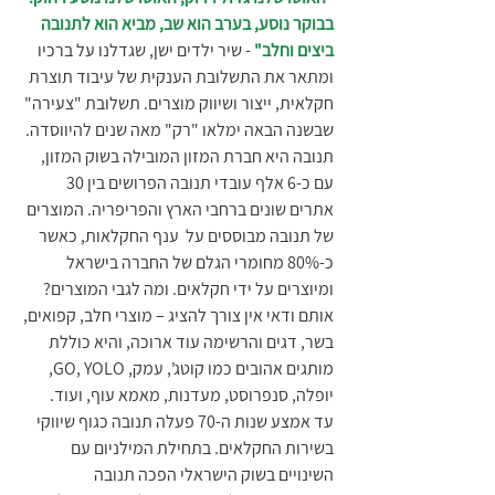
בבוקר נוסע, בערב הוא שב, מביא הוא לתנובה 
ביצים וחלב"
- שיר ילדים ישן, שגדלנו על ברכיו 
ומתאר את התשלובת הענקית של עיבוד תוצרת 
חקלאית, ייצור ושיווק מוצרים. תשלובת "צעירה" 
שבשנה הבאה ימלאו "רק" מאה שנים להיווסדה. 
תנובה היא חברת המזון המובילה בשוק המזון, 
עם כ-6 אלף עובדי תנובה הפרושים בין 30 
אתרים שונים ברחבי הארץ והפריפריה. המוצרים 
של תנובה מבוססים על  ענף החקלאות, כאשר 
כ-80% מחומרי הגלם של החברה בישראל 
ומיוצרים על ידי חקלאים. ומה לגבי המוצרים? 
אותם ודאי אין צורך להציג – מוצרי חלב, קפואים, 
בשר, דגים והרשימה עוד ארוכה, והיא כוללת 
מותגים אהובים כמו קוטג', עמק, GO, YOLO, 
יופלה, סנפרוסט, מעדנות, מאמא עוף, ועוד.
עד אמצע שנות ה-70 פעלה תנובה כגוף שיווקי 
בשירות החקלאים. בתחילת המילניום עם 
השינויים בשוק הישראלי הפכה תנובה 