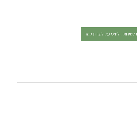
לשירותך. לחץ.י כאן ליצירת קשר
הצהרת נגישות
|