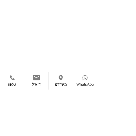
WhatsApp
משרדנו
דוא"ל
טלפון
טלפון ראשי:
08-8611861
| משקי דן ד.נ. שקמים