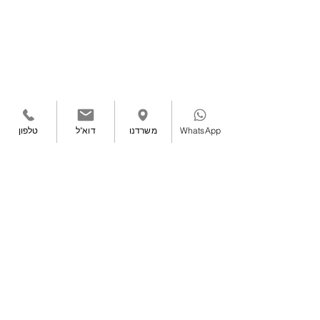
WhatsApp
משרדנו
דוא"ל
טלפון
טלפון ראשי:
08-8611861
| משקי דן ד.נ. שקמים
- צומת ראם (מסמיה)
7981300
|
הצהרת נגישות
|
תנאי שימוש
|
מדיניות פרטיות