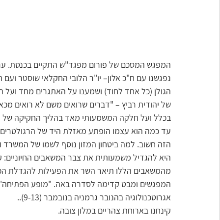
המפגש המסכם של פורום מפגד"ש התקיים בכנסת. ערכנ
נפגשנו עם ח"כ אלון– יו"ר הלובי החקלאי שוסטר ועם 
הגולן (כל אחד לחוד) ושמענו על האתגרים מחד ועל ה
של יהודית רביץ – "דברים שרואים משם לא רואים מכא
עד כמה הוא עצמו הופתע מאזלת היד של הרגולטרים הא
הזה חשוב. למה ביטחון המזון נוסף לשמו של המשרד ו
היא להגדיל משמעותית את צבר המשאבים החיוניים: קר
מהמשאבים הללו תיאר השר את הפעילות להגדלת הכמוי
המפגשים ומבט קדימה לסדרה באה. "מופע הפתיחה" 
אגרוטכנולוגיה בהנובר גרמניה בנובמבר (9-13)..
קינחנו בארוחת צהריים במלון צובה.