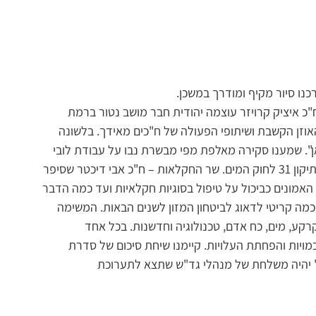
ו סיור מקיף ומודרך במשכן.
ח"כ איציק קרויזר עוצמה יהודית חבר מושב נטור ברמת 
אוזן הקשבת ושיתופי הפעולה של ח"כים מאידך. בלשונה 
ן". שמענו סקירה מאלפת מפי מבשרת נבו על עבודת לובי 
בכלל ועל חלקה המשמעותי מאד בהליך החקיקה של תיקון 31 לחוק המים. שר החקלאות – ח"כ אבי דיכטר שסיפר 
מונים כביכול על טיפול בסוגיות חקלאיות ועד כמה הדבר 
כמה קריטי לדאוג לביטחון המזון לשנים הבאות. המשימה 
קע, מים, כח אדם, טכנולוגיה וחדשנות. בכל אחד 
ות והפחתת העלויות. קיימנו שיחת סיכום של סדרת 
יהיה משלחת של מנהלי גד"ש שתצא לתערוכת 