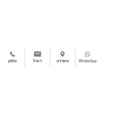
לפרטים - שגיא צייגר לשירותך - 052-5013939
WhatsApp
משרדנו
דוא"ל
טלפון
טלפון ראשי:
08-8611861
| משקי דן ד.נ. שקמים
- צומת ראם (מסמיה)
7981300
|
הצהרת נגישות
|
תנאי שימוש
|
מדיניות פרטיות