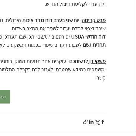
ולהיערך לקליטת היבול החדש.  
מבט קדימה
: יום 
שני בערב דוח מדד איכות
 היבולים. 
שירד וצפוי לרדת יעזור לשפר את המצב בשדות. 
דוח חודשי USDA
 יפורסם ב 12/07 ייתכן שבו תעודכן כלפי מטה הערכת יבול התירס.
תחזית גשם
 לשבוע הקרוב שיפור בכמות המשקעים לאזו
משקי דן 
לרשותכם
- עוקבים אחר תנועות השוק, בוחני
ומשתפים במידע שמטרתו לעזור לכם בקבלת החלטות שיב
קשר.
רענן