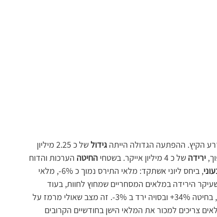
גידול
 של כ 2.25 מיליון 
ך, 
ירידה
 של כ 4 מיליון אייקר. בשטחי 
החיטה
 הערכות והדוח 
וני
, ביחס ליוני אשתקד: מלאי התירס נמוך כ 6%-, מלאי 
17- . עיון בדוח מלמד שעיקר הירידה במלאים המסחריים שמחוץ לחוות, בעוד 
המלאי שמאוחסן בחוות החקלאים גדל: בתירס ב 5%+, בחיטה 34%+ ובסויה ירד ב 3%-. זה מצב שאולי מרמז על 
אים צריכים למכור את המלאי הישן בחודשיים הקרובים 