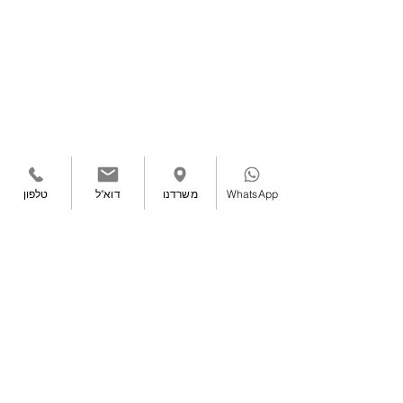
WhatsApp
משרדנו
דוא"ל
טלפון
טלפון ראשי:
08-8611861
| משקי דן ד.נ. שקמים
- צומת ראם (מסמיה)
7981300
|
הצהרת נגישות
|
תנאי שימוש
|
מדיניות פרטיות