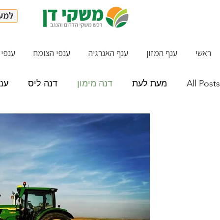
ראשי
ענף המזון
ענף האנרגיה
ענפי הצומח
ענפי 
All Posts
מעת לעת
דנה מימון
דנה ליס
ענ
מידן סולר
דלקנים
חדשות ועדכונים
קורסי
דנה שרותי מימון